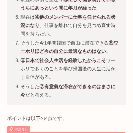
うちにあっという間に年月が経った
。
現在は
④他のメンバーに仕事を任せられる状
況になり
、仕事を離れて自分を見つめ直す時
間を持ちたい。
そうした今1年間韓国で自由に滞在できる
⑤ワ
ーホリほど今の自分に最適なものはない
。
⑥日本で社会人生活を経験したからこそ
ワー
ホリで多くのことを学び帰国後の人生に活か
す自信がある。
そうした
⑦有意義な滞在ができるのはまさに
今
だと考える。
ポイントは以下の4点です。