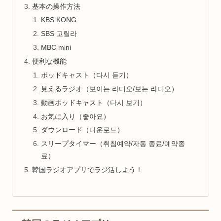
基本の操作方法
KBS KONG
SBS 고릴라
MBC mini
便利な機能
ポッドキャスト（다시 듣기）
見えるラジオ（보이는 라디오/보는 라디오）
動画ポッドキャスト（다시 보기）
お気に入り（좋아요）
ダウンロード（다운로드）
スリープタイマー（취침예약/자동 종료/예약종
료）
韓国ラジオアプリでラジ活しよう！