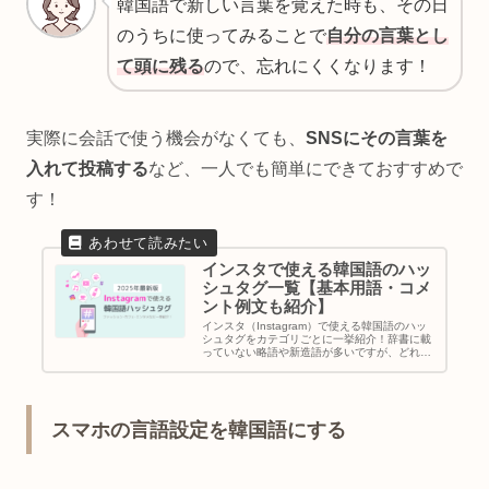
韓国語で新しい言葉を覚えた時も、その日
のうちに使ってみることで
自分の言葉とし
て頭に残る
ので、忘れにくくなります！
実際に会話で使う機会がなくても、
SNSにその言葉を
入れて投稿する
など、一人でも簡単にできておすすめで
す！
インスタで使える韓国語のハッ
シュタグ一覧【基本用語・コメ
ント例文も紹介】
インスタ（Instagram）で使える韓国語のハッ
シュタグをカテゴリごとに一挙紹介！辞書に載
っていない略語や新造語が多いですが、どれも
今使われているホットなワードです！情報収集
や韓国の方とのやりとりに役立つこと間違いな
し！
スマホの言語設定を韓国語にする