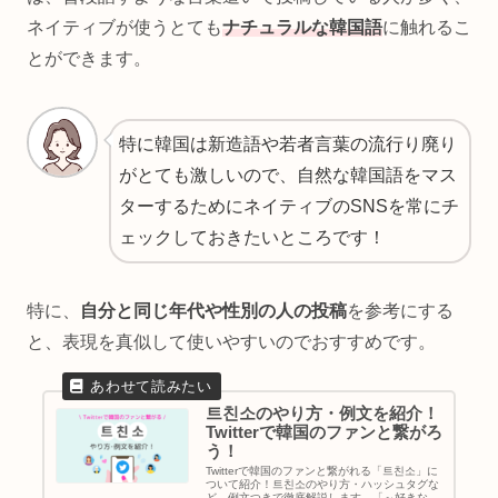
ネイティブが使うとても
ナチュラルな韓国語
に触れるこ
とができます。
特に韓国は新造語や若者言葉の流行り廃り
がとても激しいので、自然な韓国語をマス
ターするためにネイティブのSNSを常にチ
ェックしておきたいところです！
特に、
自分と同じ年代や性別の人の投稿
を参考にする
と、表現を真似して使いやすいのでおすすめです。
트친소のやり方・例文を紹介！
Twitterで韓国のファンと繋がろ
う！
Twitterで韓国のファンと繋がれる「트친소」に
ついて紹介！트친소のやり方・ハッシュタグな
ど、例文つきで徹底解説します。「～好きな人