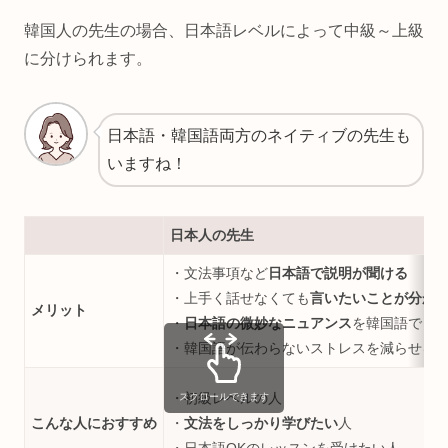
韓国人の先生の場合、日本語レベルによって中級～上級
に分けられます。
日本語・韓国語両方のネイティブの先生も
いますね！
日本人の先生
・文法事項など
日本語で説明が聞ける
・上手く話せなくても
言いたいことが分か
メリット
・
日本語の微妙なニュアンス
を韓国語でど
・韓国語が伝わらないストレスを減らせる
・初級レベルの人
スクロールできます
こんな人におすすめ
・
文法をしっかり学びたい
人
・日本語OKのレッスンを受けたい人