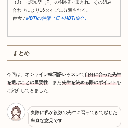
（J）・認知型（P）の4指標で表され、その組み
合わせにより16タイプに分類される。
参考：
MBTIの特徴（日本MBTI協会）
まとめ
今回は、
オンライン韓国語レッスン
で
自分に合った先生
を選ぶことの重要性
、また
先生を決める際のポイント
を
ご紹介してきました。
実際に私が複数の先生に習ってきて感じた
率直な意見です！