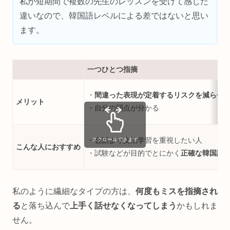
私が短期間で複数の先生のレッスンを受けて感じた
違いなので、韓国語レベルによる差ではないと思い
ます。
一つひとつ指摘
・
間違った表現が定着するリスクを減らせ
メリット
・自分の弱点が分かる
・会話より文法学習を重視したい人
スクロールできます
こんな人におすすめ
・試験などが目的でとにかく
正確な韓国語
私のように繊細なタイプの方は、
何度もミスを指摘され
る
と落ち込んで
上手く話せなくなってしまう
かもしれま
せん。